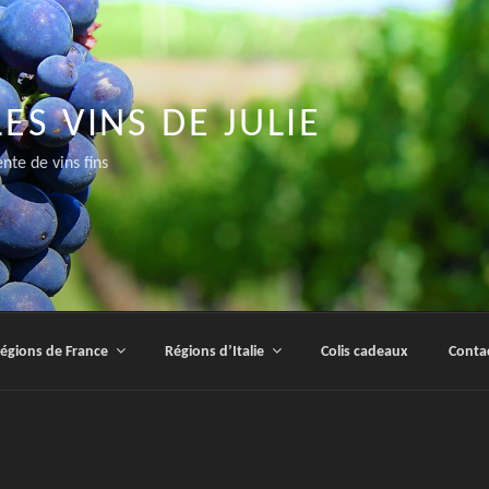
LES VINS DE JULIE
nte de vins fins
égions de France
Régions d’Italie
Colis cadeaux
Conta