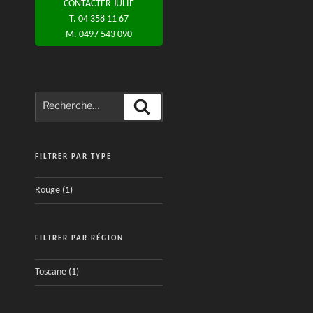
CONTACTER JULIE
T. 04 358 11 67
M. 0497 543 090
Recherche
Recherche
pour
:
FILTRER PAR TYPE
Rouge
(1)
FILTRER PAR RÉGION
Toscane
(1)